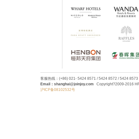
客服热线：(+86) 021- 5424 8571 / 5424 8572 / 5424 8573
Email：shanghai@joinjoy.com
Copyright?2009-2016 HRC
沪ICP备08102532号