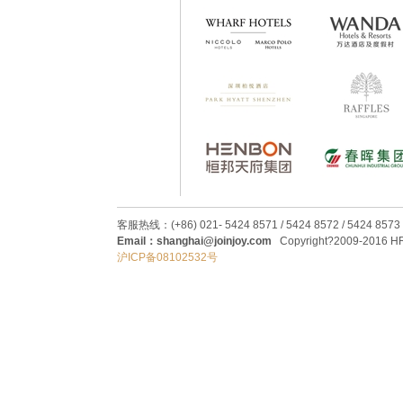
客服热线：(+86) 021- 5424 8571 / 5424 8572 / 5424 8573
Email：shanghai@joinjoy.com
Copyright?2009-2016 HRC
沪ICP备08102532号