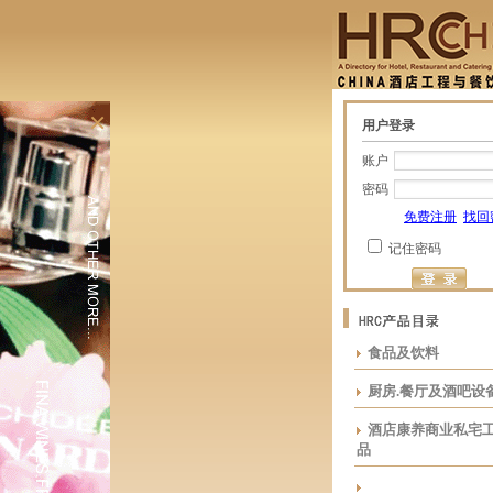
×
用户登录
账户
密码
免费注册
找回
记住密码
食品及饮料
厨房.餐厅及酒吧设
酒店康养商业私宅
品