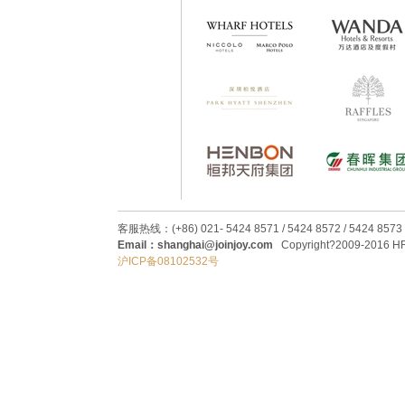
客服热线：(+86) 021- 5424 8571 / 5424 8572 / 5424 8573
Email：shanghai@joinjoy.com
Copyright?2009-2016 HRC
沪ICP备08102532号