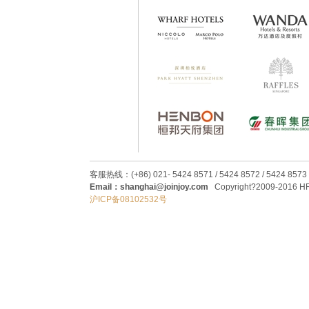
客服热线：(+86) 021- 5424 8571 / 5424 8572 / 5424 8573
Email：shanghai@joinjoy.com
Copyright?2009-2016 HRC
沪ICP备08102532号