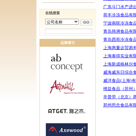
广东斗门水产进
在线搜索
荷丰冷冻食品有
宁波南联冷冻食
青岛韩洲食品有
青岛西苑冷冻食
品牌索引
上海惠量达贸易
上海泰得实业有
上海新成格林尔
威海威东日综合
威洋食品(上海)
维益食品（苏州
辛普劳（北京）
郑州思念食品有