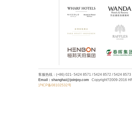
客服热线：(+86) 021- 5424 8571 / 5424 8572 / 5424 8573
Email：shanghai@joinjoy.com
Copyright?2009-2016 HRC
沪ICP备08102532号