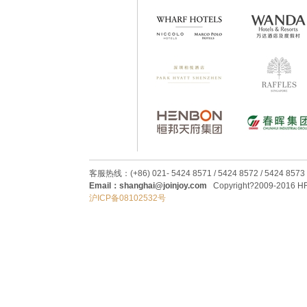
客服热线：(+86) 021- 5424 8571 / 5424 8572 / 5424 8573
Email：shanghai@joinjoy.com
Copyright?2009-2016 HRC
沪ICP备08102532号