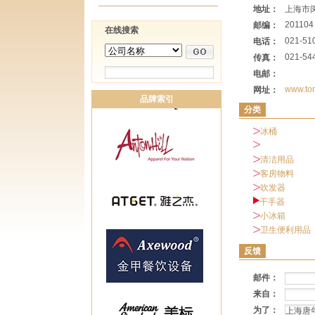
地址：
上海市闵
201104
邮编：
在线搜索
021-51
电话：
021-54
传真：
电邮：
www.to
网址：
品牌索引
分类
冰桶
清洁用品
客房物料
吹发器
干手器
小冰箱
卫生便利用品
反馈
邮件：
来自：
为了：