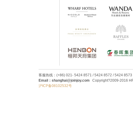
客服热线：(+86) 021- 5424 8571 / 5424 8572 / 5424 8573
Email：shanghai@joinjoy.com
Copyright?2009-2016 HRC
沪ICP备08102532号